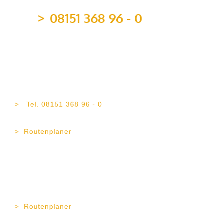
08151 368 96 - 0
team@topvermoegen.de
TOP Vermögen AG
Maximilianstr. 4b
82319 Starnberg
Tel. 08151 368 96 - 0
Fax 08151 368 96 - 21
Routenplaner
TOP Vermögen AG
Erika-Mann-Str. 11
80636 München
Tel. 089 189 43 57 - 0
Fax 089 189 43 57 - 11
Routenplaner