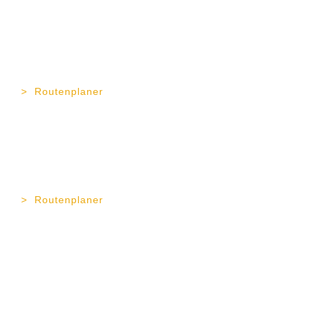
TOP Vermögen AG
Gapstr. 4
83278 Traunstein
Tel. 0861 90 99 23 - 0
Fax 0861 90 99 23 - 12
Routenplaner
TOP Vermögen AG
Wiesenstr. 1
37073 Göttingen
Tel. 0551 27 07 68 - 12
Fax 0551 54 70 81 - 1
Routenplaner
TOP Vermögen AG ©