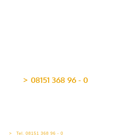
Mitgliedschaften
08151 368 96 - 0
team@topvermoegen.de
TOP Vermögen AG
Maximilianstr. 4b
82319 Starnberg
Tel. 08151 368 96 - 0