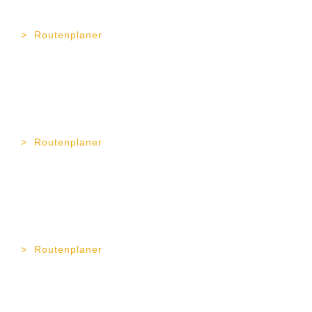
Fax 08151 368 96 - 21
Routenplaner
TOP Vermögen AG
Erika-Mann-Str. 11
80636 München
Tel. 089 189 43 57 - 0
Fax 089 189 43 57 - 11
Routenplaner
TOP Vermögen AG
Gapstr. 4
83278 Traunstein
Tel. 0861 90 99 23 - 0
Fax 0861 90 99 23 - 12
Routenplaner
TOP Vermögen AG
Wiesenstr. 1
37073 Göttingen