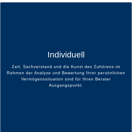
Ergebnis eines Gespräches über Ihre Erwartungen und
Anlageziele ist die Erstellung eines individuellen,
maßgeschneiderten Portfolios als Basis für eine
Individuell
langfristige, vertrauensvolle Zusammenarbeit mit Ihrem
persönlichen Vermögensverwalter.
Zeit, Sachverstand und die Kunst des Zuhörens im
Ihre Ansprüche stehen im Mittelpunkt unseres
Rahmen der Analyse und Bewertung Ihrer persönlichen
Handelns, um Ihr Vertrauen kontinuierlich zu
Vermögenssituation sind für Ihren Berater
rechtfertigen. Absolute Diskretion und regelmäßige
Ausgangspunkt.
Ergebnisbesprechungen mit Ihnen sind
selbstverständlich.