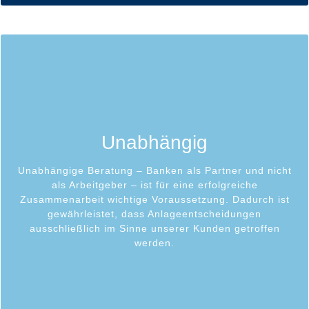
Eine objektive Auswahl für Sie geeigneter
Anlagemöglichkeiten dient dem Erhalt und Wachstum
Unabhängig
Ihres Vermögens. Unser Bestreben ist es, unabhängig
von der Marktentwicklung für jeden Anlegertyp
ansprechende Ergebnisse zu erzielen.
Unabhängige Beratung – Banken als Partner und nicht
als Arbeitgeber – ist für eine erfolgreiche
Ihre Ansprüche stehen im Mittelpunkt unseres
Zusammenarbeit wichtige Voraussetzung. Dadurch ist
Handelns, um Ihr Vertrauen kontinuierlich zu
gewährleistet, dass Anlageentscheidungen
rechtfertigen. Absolute Diskretion und regelmäßige
ausschließlich im Sinne unserer Kunden getroffen
Ergebnisbesprechungen mit unseren Kunden sind
werden.
selbstverständlich.