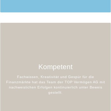
Sie profitieren von der Leistungsbereitschaft und
Kompetenz langjährig erfahrener
Wertpapierspezialisten. Ihr persönlicher
Kompetent
Vermögensbetreuer hat Zugriff auf fundierte Studien
ausgewählter Analysten und Echtzeit Börsen- und
Finanzsysteme.
Fachwissen, Kreativität und Gespür für die
Finanzmärkte hat das Team der TOP Vermögen AG mit
Wir möchten, dass unsere Kunden einen echten
nachweislichen Erfolgen kontinuierlich unter Beweis
Unterschied spüren. Dies ist für uns eine laufende
gestellt.
Herausforderung, aber auch gleichzeitig der Schlüssel
für Ihren Erfolg.