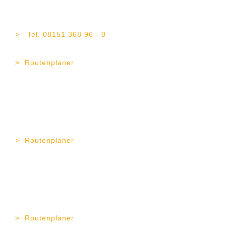
TOP Vermögen AG
Maximilianstr. 4b
82319 Starnberg
Tel. 08151 368 96 - 0
Fax 08151 368 96 - 21
Routenplaner
TOP Vermögen AG
Erika-Mann-Str. 11
80636 München
Tel. 089 189 43 57 - 0
Fax 089 189 43 57 - 11
Routenplaner
TOP Vermögen AG
Gapstr. 4
83278 Traunstein
Tel. 0861 90 99 23 - 0
Fax 0861 90 99 23 - 12
Routenplaner