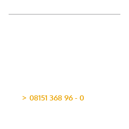
Bayerischer Stifterpreis
Mitgliedschaften
08151 368 96 - 0
team@topvermoegen.de