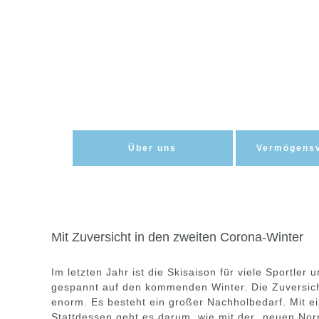
Zum
Inhalt
springen
Über uns
Vermögensv
Mit Zuversicht in den zweiten Corona-Winter
Im letzten Jahr ist die Skisaison für viele Sportler
gespannt auf den kommenden Winter. Die Zuversicht
enorm. Es besteht ein großer Nachholbedarf. Mit ei
Stattdessen geht es darum, wie mit der „neuen Norm