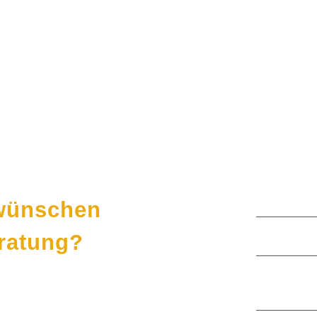
Häufige 
Sinnvoll 
 wünschen
eratung?
Stiftung
Vermögen
München