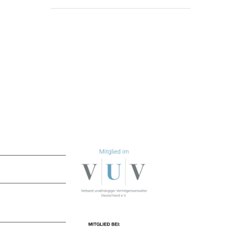
Themen
Mitgliedschaften
Geld anlegen
smanagement
sverwaltung