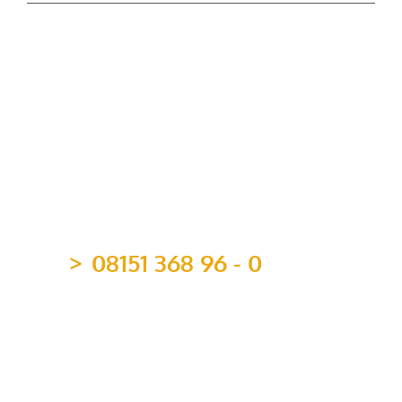
Mitgliedschaften
08151 368 96 - 0
team@topvermoegen.de
TOP Vermögen AG
Maximilianstr. 4b