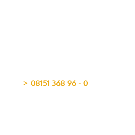
Mitgliedschaften
08151 368 96 - 0
team@topvermoegen.de
TOP Vermögen AG
Maximilianstr. 4b
82319 Starnberg