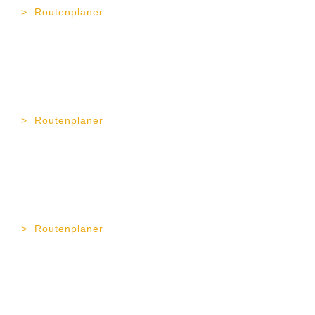
Routenplaner
TOP Vermögen AG
Erika-Mann-Str. 11
80636 München
Tel. 089 189 43 57 - 0
Fax 089 189 43 57 - 11
Routenplaner
TOP Vermögen AG
Gapstr. 4
83278 Traunstein
Tel. 0861 90 99 23 - 0
Fax 0861 90 99 23 - 12
Routenplaner
TOP Vermögen AG
Wiesenstr. 1
37073 Göttingen
Tel. 0551 27 07 68 - 12
Fax 0551 54 70 81 - 1