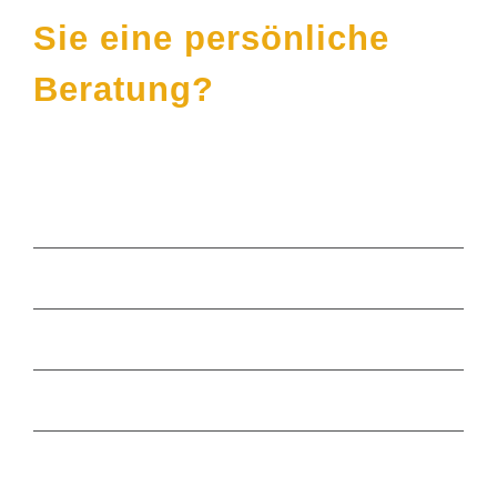
Sie eine persönliche
Beratung?
Häufige Themen
Sinnvoll Geld anlegen
Stiftungsmanagement
Vermögensverwaltung München
Bayerischer Stifterpreis