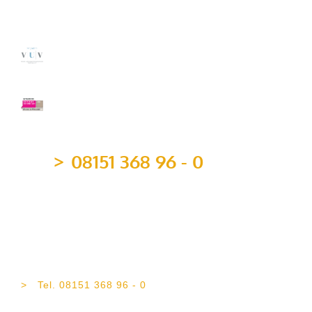
Mitgliedschaften
08151 368 96 - 0
team@topvermoegen.de
TOP Vermögen AG
Maximilianstr. 4b
82319 Starnberg
Tel. 08151 368 96 - 0
Fax 08151 368 96 - 21