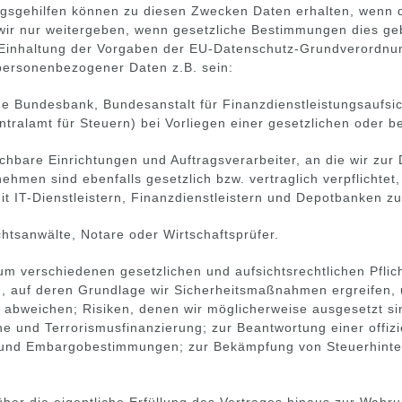
ngsgehilfen können zu diesen Zwecken Daten erhalten, wenn d
ir nur weitergeben, wenn gesetzliche Bestimmungen dies gebi
die Einhaltung der Vorgaben der EU-Datenschutz-Grundverordn
ersonenbezogener Daten z.B. sein:
sche Bundesbank, Bundesanstalt für Finanzdienstleistungsaufs
ralamt für Steuern) bei Vorliegen einer gesetzlichen oder b
leichbare Einrichtungen und Auftragsverarbeiter, an die wir z
hmen sind ebenfalls gesetzlich bzw. vertraglich verpflichtet
mit IT-Dienstleistern, Finanzdienstleistern und Depotbanken 
htsanwälte, Notare oder Wirtschaftsprüfer.
 verschiedenen gesetzlichen und aufsichtsrechtlichen Pflic
n, auf deren Grundlage wir Sicherheitsmaßnahmen ergreifen,
 abweichen; Risiken, denen wir möglicherweise ausgesetzt si
und Terrorismusfinanzierung; zur Beantwortung einer offiziel
 und Embargobestimmungen; zur Bekämpfung von Steuerhinterz
 über die eigentliche Erfüllung des Vertrages hinaus zur Wahr