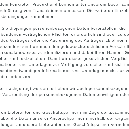
ch dem konkreten Produkt und können unter anderem Bedarfsan
rchführung von Transaktionen umfassen. Die weiteren Einzel
ftsbedingungen entnehmen.
ie diejenigen personenbezogenen Daten bereitstellen, die 
bundenen vertraglichen Pﬂichten erforderlich sind oder zu de
s des Vertrages oder die Ausführung des Auftrages ablehnen 
sondere sind wir nach den geldwäscherechtlichen Vorschrift
ersonalausweises zu identiﬁzieren und dabei Ihren Namen, Ge
eben und festzuhalten. Damit wir dieser gesetzlichen Verpﬂ
mationen und Unterlagen zur Verfügung zu stellen und sich 
s die notwendigen Informationen und Unterlagen nicht zur Ve
der fortsetzen.
den nachgefragt werden, erheben wir auch personenbezogene 
ie Verarbeitung der personenbezogenen Daten einwilligen oder
en Lieferanten und Geschäftspartnern im Zuge der Zusammen
dabei die Daten unserer Ansprechpartner innerhalb der Orga
hlungen an unsere Lieferanten und Geschäftspartner vorneh