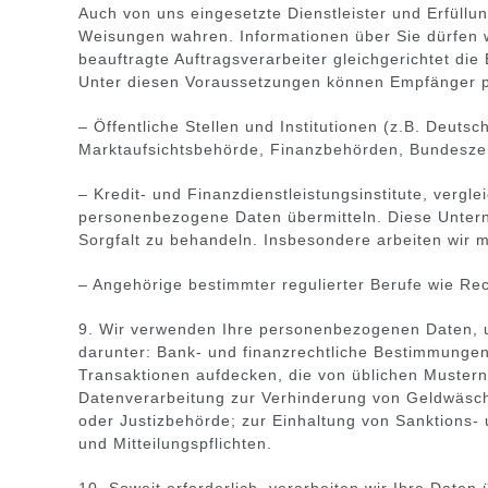
Auch von uns eingesetzte Dienstleister und Erfüllu
Weisungen wahren. Informationen über Sie dürfen w
beauftragte Auftragsverarbeiter gleichgerichtet 
Unter diesen Voraussetzungen können Empfänger p
– Öffentliche Stellen und Institutionen (z.B. Deut
Marktaufsichtsbehörde, Finanzbehörden, Bundeszent
– Kredit- und Finanzdienstleistungsinstitute, verg
personenbezogene Daten übermitteln. Diese Unterne
Sorgfalt zu behandeln. Insbesondere arbeiten wir 
– Angehörige bestimmter regulierter Berufe wie Rec
9. Wir verwenden Ihre personenbezogenen Daten, um
darunter: Bank- und finanzrechtliche Bestimmunge
Transaktionen aufdecken, die von üblichen Mustern
Datenverarbeitung zur Verhinderung von Geldwäsche 
oder Justizbehörde; zur Einhaltung von Sanktions-
und Mitteilungspflichten.
10. Soweit erforderlich, verarbeiten wir Ihre Daten