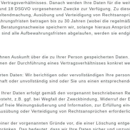
s Vertragsverhältnisses. Danach werden Ihre Daten für die w
. 3 und 18 DSGVO vorgesehenen Zwecke zur Verfügung. Zu die
Geltendmachung, Ausübung und Verteidigung von Rechtsanspr
rungsfristen betragen bis zu 30 Jahren (wobei die regelmäßig
e. Beratungsnachweise speichern wir, solange hieraus Anspr
sind alle Aufbewahrungsfristen abgelaufen, werden sie endgü
 Ihnen Auskunft über die zu Ihrer Person gespeicherten Daten.
hmen der Durchführung eines Vertragsverhältnisses konkret w
erten Daten: Wir berichtigen oder vervollständigen Ihre pers
rhaft oder unvollständig sind oder Sie uns einen entsprechen
 Ihrer Daten erfolgt gemäß den vorgenannt beschriebenen R
eht, z.B. ggf. bei Wegfall der Zweckbindung, Widerruf der Ei
f freie Meinungsäußerung und Information, zur Erfüllung ein
Ausübung oder Verteidigung von Rechtsansprüchen erforderlic
 einer der vorgenannten Gründe vor, die einer Löschung entg
änken. Das bedeutet, dass wir Ihre Daten sicher und unzugä