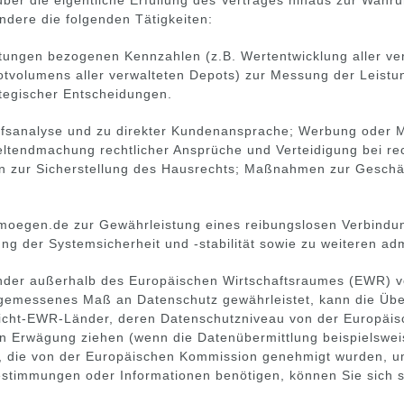
ondere die folgenden Tätigkeiten:
stungen bezogenen Kennzahlen (z.B. Wertentwicklung aller ver
otvolumens aller verwalteten Depots) zur Messung der Leistun
tegischer Entscheidungen.
rfsanalyse und zu direkter Kundenansprache; Werbung oder M
tendmachung rechtlicher Ansprüche und Verteidigung bei rech
n zur Sicherstellung des Hausrechts; Maßnahmen zur Geschä
moegen.de zur Gewährleistung eines reibungslosen Verbindu
g der Systemsicherheit und -stabilität sowie zu weiteren ad
Länder außerhalb des Europäischen Wirtschaftsraumes (EWR
gemessenes Maß an Datenschutz gewährleistet, kann die Übe
 Nicht-EWR-Länder, deren Datenschutzniveau von der Europäi
 Erwägung ziehen (wenn die Datenübermittlung beispielsweise
en, die von der Europäischen Kommission genehmigt wurden, 
estimmungen oder Informationen benötigen, können Sie sich s