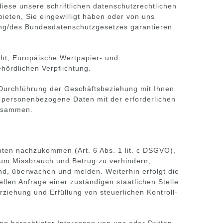
iese unsere schriftlichen datenschutzrechtlichen
eten, Sie eingewilligt haben oder von uns
ung/des Bundesdatenschutzgesetzes garantieren.
icht, Europäische Wertpapier- und
ehördlichen Verpﬂichtung.
ur Durchführung der Geschäftsbeziehung mit Ihnen
, personenbezogene Daten mit der erforderlichen
zusammen.
hten nachzukommen (Art. 6 Abs. 1 lit. c DSGVO),
 um Missbrauch und Betrug zu verhindern;
nd, überwachen und melden. Weiterhin erfolgt die
len Anfrage einer zuständigen staatlichen Stelle
iehung und Erfüllung von steuerlichen Kontroll-
ung berechtigter Interessen von uns oder Dritten