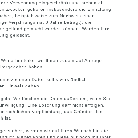
eitere Verwendung eingeschränkt und stehen ab
sen Zwecken gehören insbesondere die Einhaltung
üchen, beispielsweise zum Nachweis einer
e Verjährungsfrist 3 Jahre beträgt), die
üche geltend gemacht werden können. Werden Ihre
ltig gelöscht.
 Weiterhin teilen wir Ihnen zudem auf Anfrage
eitergegeben haben.
onenbezogenen Daten selbstverständlich
den Hinweis geben.
egeln. Wir löschen die Daten außerdem, wenn Sie
nwilligung. Eine Löschung darf nicht erfolgen,
er rechtlichen Verpflichtung, aus Gründen des
h ist.
egenstehen, werden wir auf Ihren Wunsch hin die
nglich aufbewahren und diese nur noch mit Ihrer