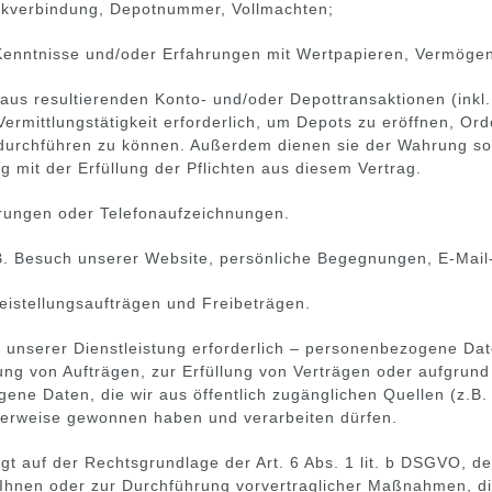
nkverbindung, Depotnummer, Vollmachten;
enntnisse und/oder Erfahrungen mit Wertpapieren, Vermögens
us resultierenden Konto- und/oder Depottransaktionen (inkl. 
rmittlungstätigkeit erforderlich, um Depots zu eröffnen, Orde
 durchführen zu können. Außerdem dienen sie der Wahrung s
mit der Erfüllung der Pflichten aus diesem Vertrag.
ärungen oder Telefonaufzeichnungen.
.B. Besuch unserer Website, persönliche Begegnungen, E-Mail
reistellungsaufträgen und Freibeträgen.
ng unserer Dienstleistung erforderlich – personenbezogene D
ung von Aufträgen, zur Erfüllung von Verträgen oder aufgrund 
ne Daten, die wir aus öffentlich zugänglichen Quellen (z.B.
igerweise gewonnen haben und verarbeiten dürfen.
gt auf der Rechtsgrundlage der Art. 6 Abs. 1 lit. b DSGVO, 
hnen oder zur Durchführung vorvertraglicher Maßnahmen, die