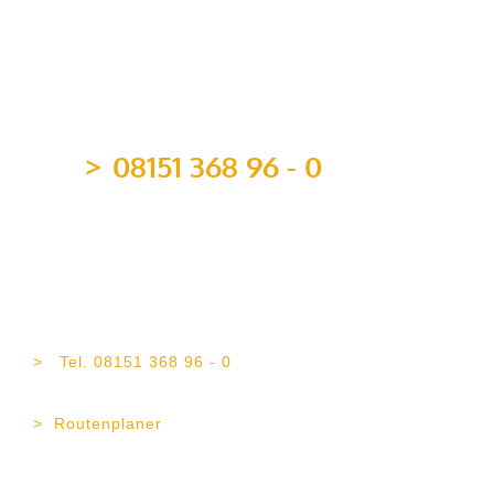
08151 368 96 - 0
team@topvermoegen.de
TOP Vermögen AG
Maximilianstr. 4b
82319 Starnberg
Tel. 08151 368 96 - 0
Fax 08151 368 96 - 21
Routenplaner
TOP Vermögen AG
Erika-Mann-Str. 11